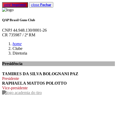
print
Imprimir
close
Fechar
QAP Brasil Guns Club
CNPJ 44.948.130/0001-26
CR 735987 / 2ª RM
home
Clube
Diretoria
Presidência
TAMIRES DA SILVA BOLOGNANI PAZ
Presidente
RAPHAELA MATTOS POLOTTO
Vice-presidente