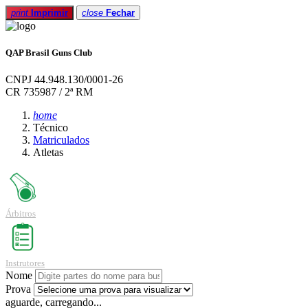
print
Imprimir
close
Fechar
QAP Brasil Guns Club
CNPJ 44.948.130/0001-26
CR 735987 / 2ª RM
home
Técnico
Matriculados
Atletas
Árbitros
Instrutores
Nome
Prova
aguarde, carregando...