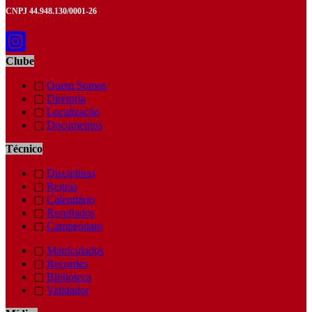
CNPJ 44.948.130/0001-26
Clube
▢
Quem Somos
▢
Diretoria
▢
Localização
▢
Documentos
Técnico
▢
Disciplinas
▢
Regras
▢
Calendário
▢
Resultados
▢
Campeonato
▢
Matriculados
▢
Recordes
▢
Biblioteca
▢
Validador