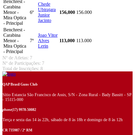
Benchrest -
Chede
Carabina
Ubirajara
Menor -
6º
156,000
156.000
Junior
Mira Optica
Jacinto
- Principal
Benchrest -
Carabina
Joao Vitor
Menor -
7º
Alves
113,000
113.000
Mira Optica
Lerin
- Principal
Nº de Atletas: 7
Nº de Participações: 7
Total de Inscrições: 8
QAP Brasil Guns Club
Sítio Estancia São Francisco de Assis, S/N - Zona Rural - Bady Bassitt - SP
- 15115-000
phone
(17) 9978-50082
Terça e sexta das 14 às 22h, sábado de 8 às 18h e domingo de 8 às 12h
CR 735987 / 2ª RM