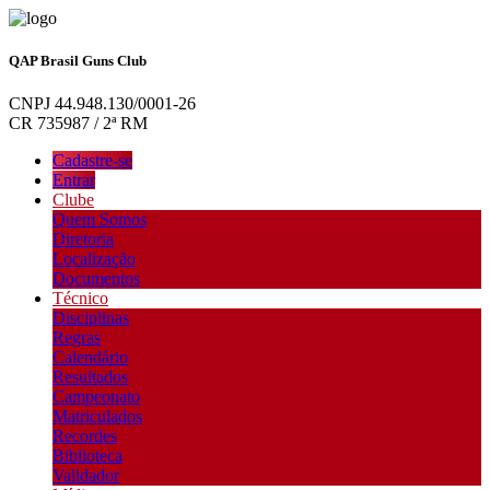
QAP Brasil Guns Club
CNPJ 44.948.130/0001-26
CR 735987 / 2ª RM
Cadastre-se
Entrar
Clube
Quem Somos
Diretoria
Localização
Documentos
Técnico
Disciplinas
Regras
Calendário
Resultados
Campeonato
Matriculados
Recordes
Biblioteca
Validador