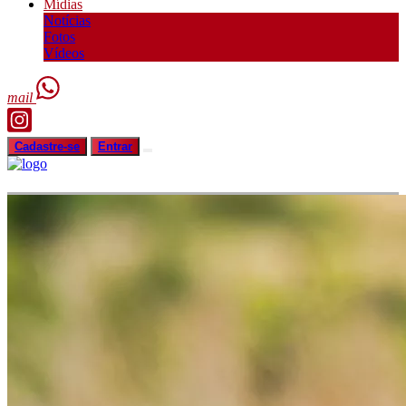
Mídias
Notícias
Fotos
Vídeos
mail
Cadastre-se
Entrar