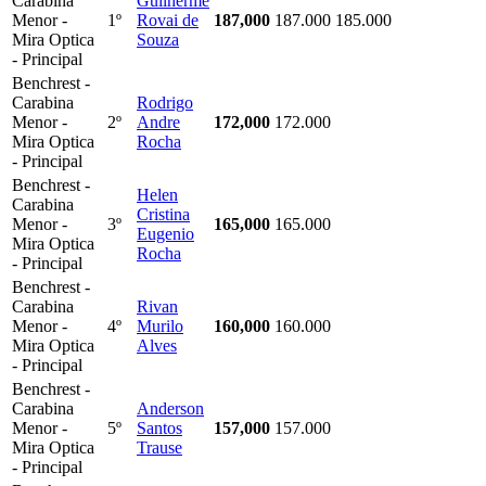
Carabina
Guilherme
Menor -
1º
Rovai de
187,000
187.000
185.000
Mira Optica
Souza
- Principal
Benchrest -
Carabina
Rodrigo
Menor -
2º
Andre
172,000
172.000
Mira Optica
Rocha
- Principal
Benchrest -
Helen
Carabina
Cristina
Menor -
3º
165,000
165.000
Eugenio
Mira Optica
Rocha
- Principal
Benchrest -
Carabina
Rivan
Menor -
4º
Murilo
160,000
160.000
Mira Optica
Alves
- Principal
Benchrest -
Carabina
Anderson
Menor -
5º
Santos
157,000
157.000
Mira Optica
Trause
- Principal