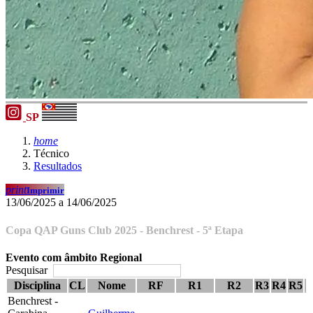
SP
home
Técnico
Resultados
print
Imprimir
13/06/2025 a 14/06/2025
Copa QAP Guns Club 2025 - Benchrest - 5ª Etapa
Evento com âmbito Regional
Pesquisar
Disciplina
CL
Nome
RF
R1
R2
R3
R4
R5
Benchrest -