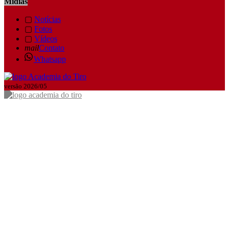
Mídias
▢
Notícias
▢
Fotos
▢
Vídeos
mail
Contato
Whatsapp
versão 2026/05