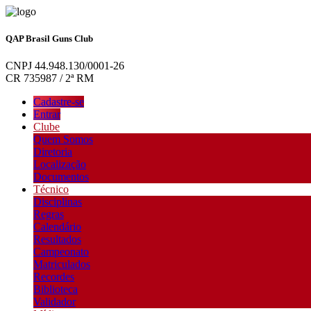
QAP Brasil Guns Club
CNPJ 44.948.130/0001-26
CR 735987 / 2ª RM
Cadastre-se
Entrar
Clube
Quem Somos
Diretoria
Localização
Documentos
Técnico
Disciplinas
Regras
Calendário
Resultados
Campeonato
Matriculados
Recordes
Biblioteca
Validador