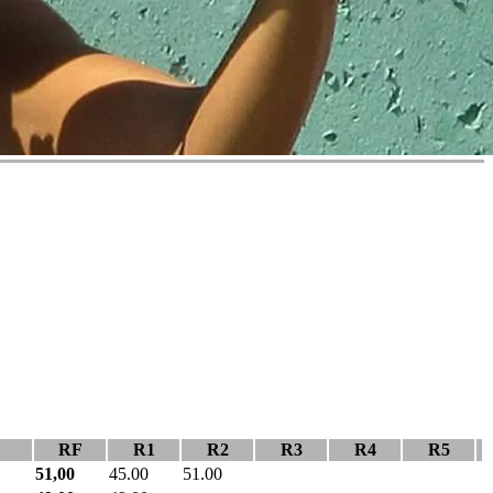
RF
R1
R2
R3
R4
R5
51,00
45.00
51.00