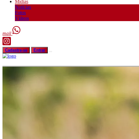
Mídias
Notícias
Fotos
Vídeos
mail
Cadastre-se
Entrar