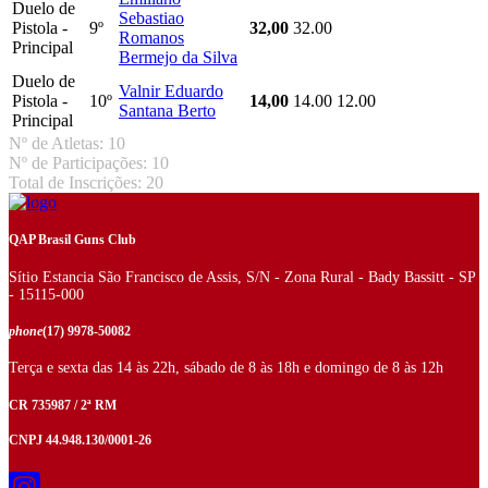
Duelo de
Sebastiao
Pistola -
9º
32,00
32.00
Romanos
Principal
Bermejo da Silva
Duelo de
Valnir Eduardo
Pistola -
10º
14,00
14.00
12.00
Santana Berto
Principal
Nº de Atletas: 10
Nº de Participações: 10
Total de Inscrições: 20
QAP Brasil Guns Club
Sítio Estancia São Francisco de Assis, S/N - Zona Rural - Bady Bassitt - SP
- 15115-000
phone
(17) 9978-50082
Terça e sexta das 14 às 22h, sábado de 8 às 18h e domingo de 8 às 12h
CR 735987 / 2ª RM
CNPJ 44.948.130/0001-26