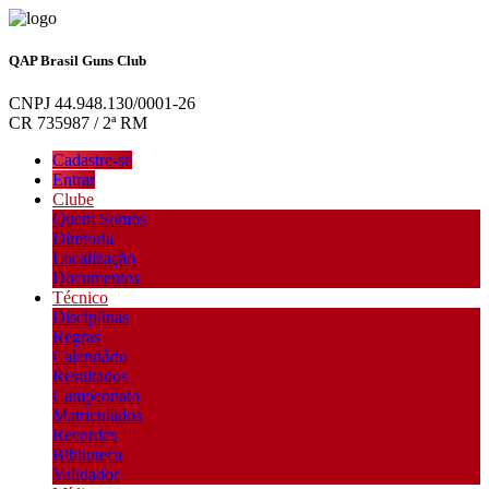
QAP Brasil Guns Club
CNPJ 44.948.130/0001-26
CR 735987 / 2ª RM
Cadastre-se
Entrar
Clube
Quem Somos
Diretoria
Localização
Documentos
Técnico
Disciplinas
Regras
Calendário
Resultados
Campeonato
Matriculados
Recordes
Biblioteca
Validador