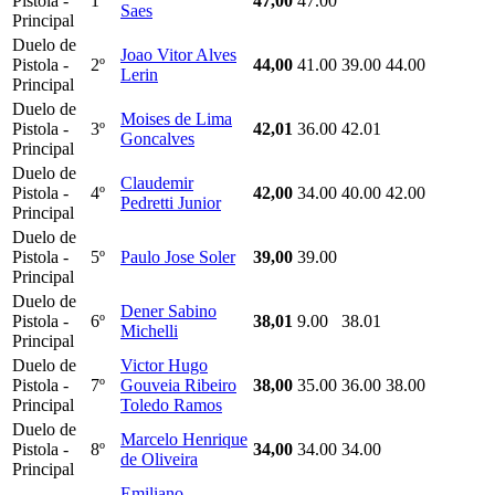
Pistola -
1º
47,00
47.00
Saes
Principal
Duelo de
Joao Vitor Alves
Pistola -
2º
44,00
41.00
39.00
44.00
Lerin
Principal
Duelo de
Moises de Lima
Pistola -
3º
42,01
36.00
42.01
Goncalves
Principal
Duelo de
Claudemir
Pistola -
4º
42,00
34.00
40.00
42.00
Pedretti Junior
Principal
Duelo de
Pistola -
5º
Paulo Jose Soler
39,00
39.00
Principal
Duelo de
Dener Sabino
Pistola -
6º
38,01
9.00
38.01
Michelli
Principal
Duelo de
Victor Hugo
Pistola -
7º
Gouveia Ribeiro
38,00
35.00
36.00
38.00
Principal
Toledo Ramos
Duelo de
Marcelo Henrique
Pistola -
8º
34,00
34.00
34.00
de Oliveira
Principal
Emiliano