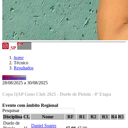
SP
home
Técnico
Resultados
print
Imprimir
28/08/2025 a 30/08/2025
Copa QAP Guns Club 2025 - Duelo de Pistola - 8ª Etapa
Evento com âmbito Regional
Pesquisar
Disciplina
CL
Nome
RF
R1
R2
R3
R4
R5
Duelo de
Daniel Soares