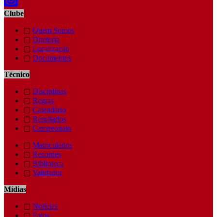
Clube
▢
Quem Somos
▢
Diretoria
▢
Localização
▢
Documentos
Técnico
▢
Disciplinas
▢
Regras
▢
Calendário
▢
Resultados
▢
Campeonato
▢
Matriculados
▢
Recordes
▢
Biblioteca
▢
Validador
Mídias
▢
Notícias
▢
Fotos