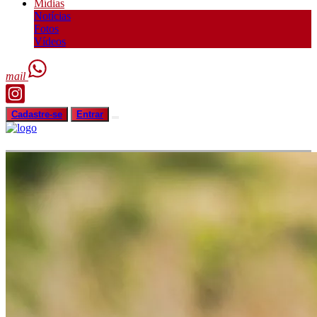
Mídias
Notícias
Fotos
Vídeos
mail
Cadastre-se
Entrar