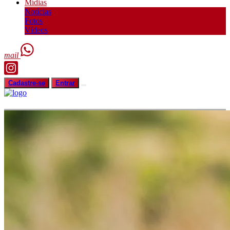
Mídias
Notícias
Fotos
Vídeos
mail
Cadastre-se
Entrar