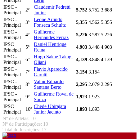
Principal
Lerin
IPSC -
Claudemir Pedretti
2º
5,752
5.752
3.688
Principal
Junior
IPSC -
Leone Arlindo
3º
5,355
4.562
5.355
Principal
Fonseca Schultz
IPSC -
Guilherme
4º
5,226
3.587
5.226
Principal
Hernandes Ferraz
IPSC -
Daniel Henrique
5º
4,903
3.448
4.903
Principal
Reina
IPSC -
Hugo Sakae Takagi
6º
4,139
3.848
4.139
Principal
Oliani
IPSC -
Flavio Aparecido
7º
3,154
3.154
Principal
Garutti
IPSC -
Valnir Eduardo
8º
2,295
2.079
2.295
Principal
Santana Berto
IPSC -
Guilherme Rovai de
9º
1,923
1.923
Principal
Souza
IPSC -
Chede Ubirajara
10º
1,893
1.893
Principal
Junior Jacinto
Nº de Atletas: 10
Nº de Participações: 10
Total de Inscrições: 17