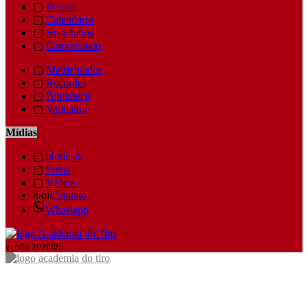
▢
Regras
▢
Calendário
▢
Resultados
▢
Campeonato
▢
Matriculados
▢
Recordes
▢
Biblioteca
▢
Validador
Mídias
▢
Notícias
▢
Fotos
▢
Vídeos
mail
Contato
Whatsapp
versão 2026/05