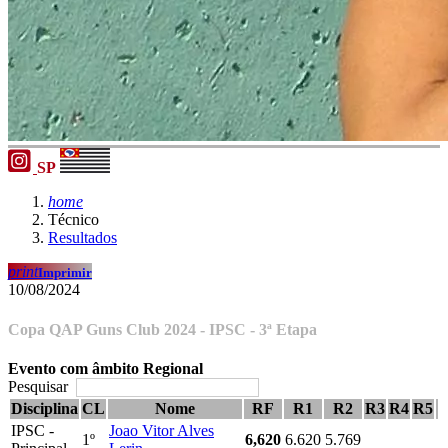
SP
home
Técnico
Resultados
print
Imprimir
10/08/2024
Copa QAP Guns Club 2024 - IPSC - 3ª Etapa
Evento com âmbito Regional
Pesquisar
Disciplina
CL
Nome
RF
R1
R2
R3
R4
R5
IPSC -
Joao Vitor Alves
1º
6,620
6.620
5.769