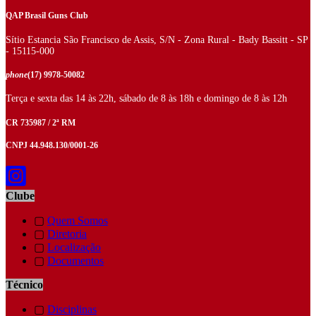
QAP Brasil Guns Club
Sítio Estancia São Francisco de Assis, S/N - Zona Rural - Bady Bassitt - SP
- 15115-000
phone
(17) 9978-50082
Terça e sexta das 14 às 22h, sábado de 8 às 18h e domingo de 8 às 12h
CR 735987 / 2ª RM
CNPJ 44.948.130/0001-26
Clube
▢
Quem Somos
▢
Diretoria
▢
Localização
▢
Documentos
Técnico
▢
Disciplinas