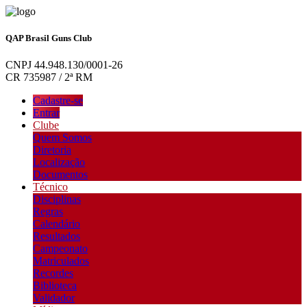
QAP Brasil Guns Club
CNPJ 44.948.130/0001-26
CR 735987 / 2ª RM
Cadastre-se
Entrar
Clube
Quem Somos
Diretoria
Localização
Documentos
Técnico
Disciplinas
Regras
Calendário
Resultados
Campeonato
Matriculados
Recordes
Biblioteca
Validador