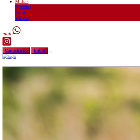
Mídias
Notícias
Fotos
Vídeos
mail
Cadastre-se
Entrar