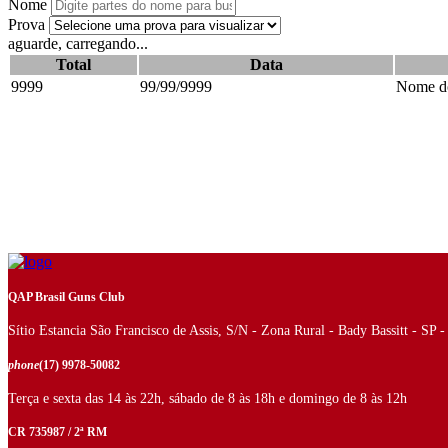
Nome
Prova
aguarde, carregando...
Total
Data
9999
99/99/9999
Nome do
QAP Brasil Guns Club
Sítio Estancia São Francisco de Assis, S/N - Zona Rural - Bady Bassitt - SP 
phone
(17) 9978-50082
Terça e sexta das 14 às 22h, sábado de 8 às 18h e domingo de 8 às 12h
CR 735987 / 2ª RM