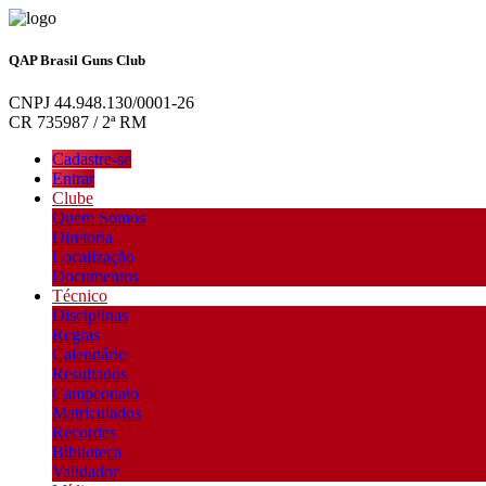
QAP Brasil Guns Club
CNPJ 44.948.130/0001-26
CR 735987 / 2ª RM
Cadastre-se
Entrar
Clube
Quem Somos
Diretoria
Localização
Documentos
Técnico
Disciplinas
Regras
Calendário
Resultados
Campeonato
Matriculados
Recordes
Biblioteca
Validador