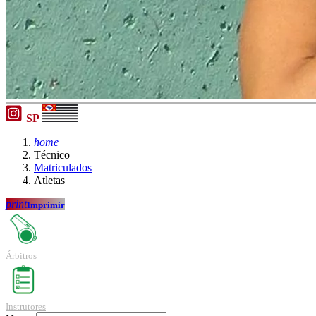
SP
home
Técnico
Matriculados
Atletas
print
Imprimir
Árbitros
Instrutores