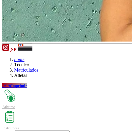
SP
home
Técnico
Matriculados
Atletas
print
Imprimir
Árbitros
Instrutores