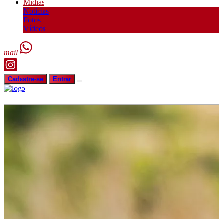
Mídias
Notícias
Fotos
Vídeos
mail
Cadastre-se
Entrar