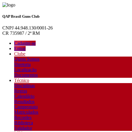
QAP Brasil Guns Club
CNPJ 44.948.130/0001-26
CR 735987 / 2ª RM
Cadastre-se
Entrar
Clube
Quem Somos
Diretoria
Localização
Documentos
Técnico
Disciplinas
Regras
Calendário
Resultados
Campeonato
Matriculados
Recordes
Biblioteca
Validador