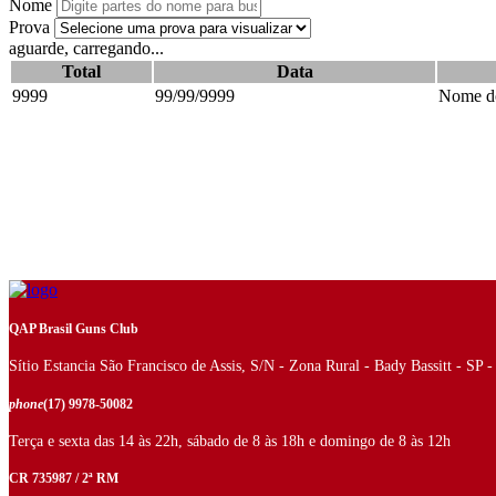
Nome
Prova
aguarde, carregando...
Total
Data
9999
99/99/9999
Nome do
QAP Brasil Guns Club
Sítio Estancia São Francisco de Assis, S/N - Zona Rural - Bady Bassitt - SP 
phone
(17) 9978-50082
Terça e sexta das 14 às 22h, sábado de 8 às 18h e domingo de 8 às 12h
CR 735987 / 2ª RM