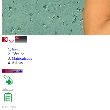
SP
home
Técnico
Matriculados
Atletas
print
Imprimir
Árbitros
Instrutores