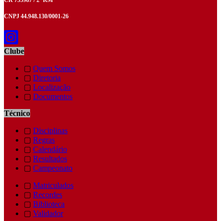
CR 735987 / 2ª RM
CNPJ 44.948.130/0001-26
Clube
▢
Quem Somos
▢
Diretoria
▢
Localização
▢
Documentos
Técnico
▢
Disciplinas
▢
Regras
▢
Calendário
▢
Resultados
▢
Campeonato
▢
Matriculados
▢
Recordes
▢
Biblioteca
▢
Validador