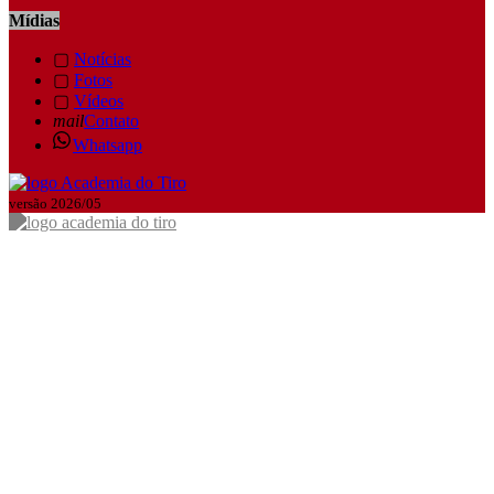
Mídias
▢
Notícias
▢
Fotos
▢
Vídeos
mail
Contato
Whatsapp
versão 2026/05