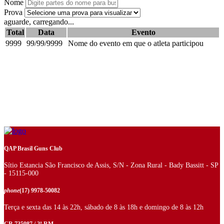
Nome
Prova
aguarde, carregando...
Total
Data
Evento
9999
99/99/9999
Nome do evento em que o atleta participou
QAP Brasil Guns Club
Sítio Estancia São Francisco de Assis, S/N - Zona Rural - Bady Bassitt - SP
- 15115-000
phone
(17) 9978-50082
Terça e sexta das 14 às 22h, sábado de 8 às 18h e domingo de 8 às 12h