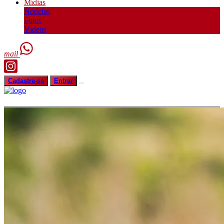
Mídias
Notícias
Fotos
Vídeos
mail
Cadastre-se
Entrar