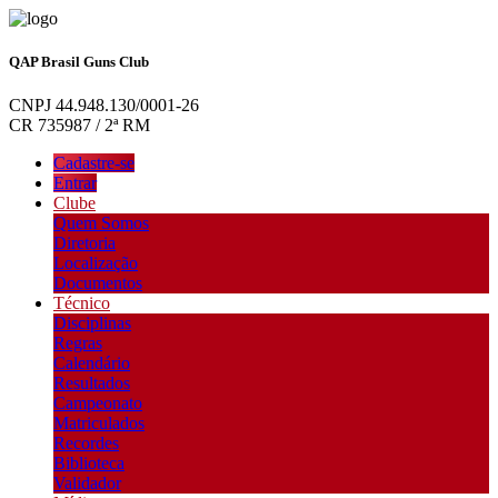
QAP Brasil Guns Club
CNPJ 44.948.130/0001-26
CR 735987 / 2ª RM
Cadastre-se
Entrar
Clube
Quem Somos
Diretoria
Localização
Documentos
Técnico
Disciplinas
Regras
Calendário
Resultados
Campeonato
Matriculados
Recordes
Biblioteca
Validador